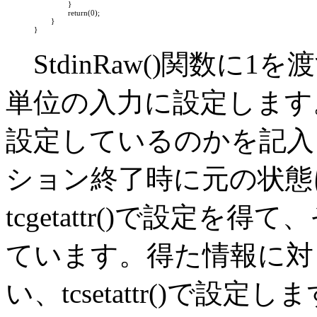
		}

		return(0);

	}

}
StdinRaw()関数に
単位の入力に設定します
設定しているのかを記入
ション終了時に元の状態
tcgetattr()で設定
ています。得た情報に対
い、tcsetattr()で設定し