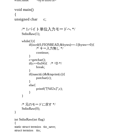
void main()

{

unsigned char	c;

	StdinRaw(1);

	while(1){

		if(ioctl(0,FIONREAD,&bytes)==-1||bytes==0){

			/* キー入力無し */

			continue;

		}

		c=getchar();

		if(c==0x04){	/* ^D */

			break;

		}

		if(isascii(c)&&isprint(c)){

			putchar(c);

		}

		else{

			printf("[%02x]",c);

		}

	/* 元のモードに戻す */

	StdinRaw(0);

}

int StdinRaw(int flag)

{

static struct termios	tio_save;

struct termios	tio;
