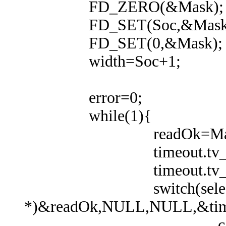
FD_ZERO(&Mask);
FD_SET(Soc,&Mask
FD_SET(0,&Mask);
width=Soc+1;
error=0;
while(1){
readOk=Mas
timeout.tv_se
timeout.tv_usec
switch(select(wid
*)&readOk,NULL,NULL,&tim
case 