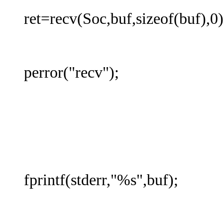
ret=recv(Soc,buf,sizeof(buf),0)
if(re
perror("recv");
err
br
buf[re
fprintf(stderr,"%s",buf);
brea