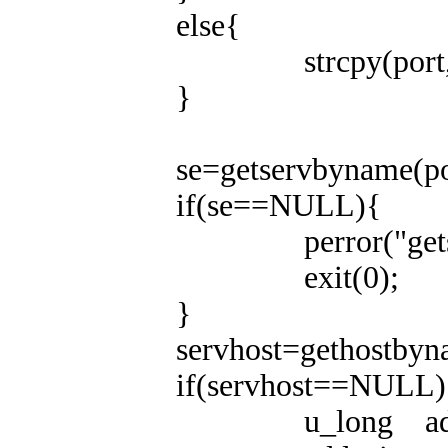
else{
strcpy(port,argv
}
se=getservbyname(port,
if(se==NULL){
perror("getservb
exit(0);
}
servhost=gethostbyname
if(servhost==NULL)
u_long add