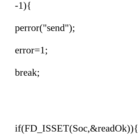
-1){
perror("send");
error=1;
break;
if(FD_ISSET(Soc,&readOk)){