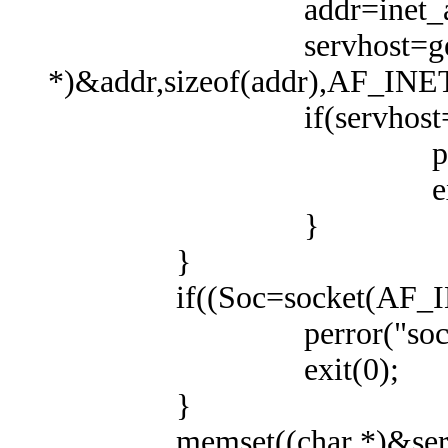
addr=inet_addr(h
servhost=gethostb
*)&addr,sizeof(addr),AF_INE
if(servhost==N
perror("getho
exit(0
}
}
if((Soc=socket(AF_IN
perror("socket
exit(0);
}
memset((char *)&server,0