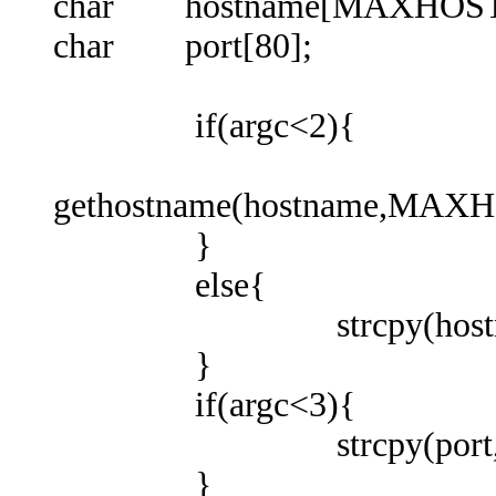
char hostname[MAXHOS
char port[80];
if(argc<2){
gethostname(hostname,MA
}
else{
strcpy(hostname,
}
if(argc<3){
strcpy(port,"ft
}