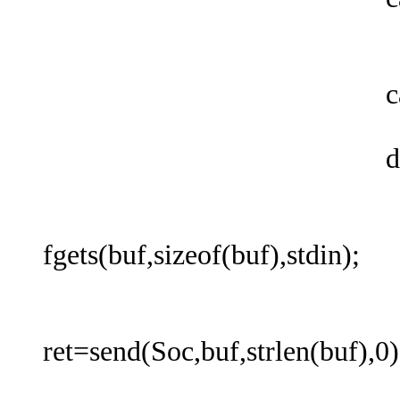
perror("s
brea
case 
brea
defaul
if(FD_ISSE
fgets(buf,sizeof(buf),stdin);
if(strle
ret=send(Soc,buf,strlen(buf),0)
if(