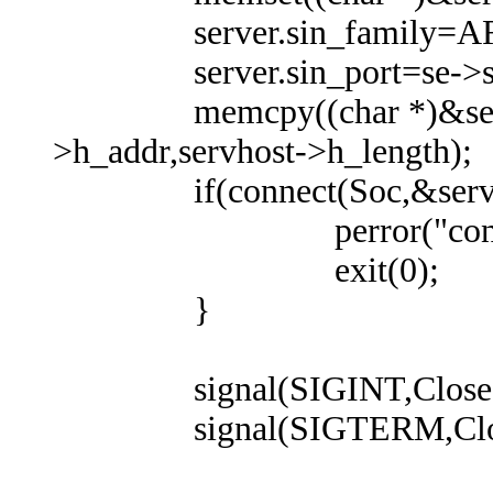
server.sin_family=AF
server.sin_port=se->s_
memcpy((char *)&server.
>h_addr,servhost->h_length);
if(connect(Soc,&server,si
perror("connec
exit(0);
}
signal(SIGINT,CloseSo
signal(SIGTERM,Close