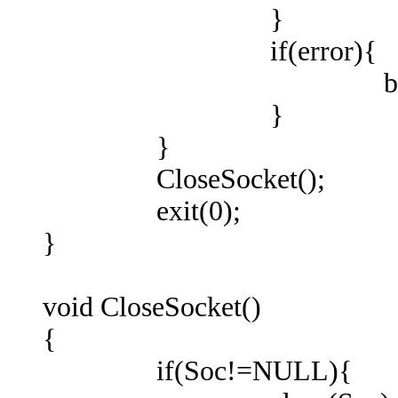
}
if(error){
break
}
}
CloseSocket();
exit(0);
}
void CloseSocket()
{
if(Soc!=NULL){