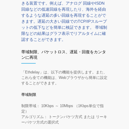
きる装置です。例えば、アナログ 回線やISDN
回線などの低速回線を再現したり、海外を経由
するような遅延の多い回線を再現することがで
きます。遅延の大きい回線でのTCP/IPスループ
ットの低下などを簡単に検証できます。 帯域制
限などの結果はグラフ表示でリアルタイムに確
認することができます。
帯域制限、パケットロス、遅延・回復をカンタ
ンに再現
「Ethdelay」は、以下の機能を提供します。また、
これら全ての機能は、Webブラウザから簡単に設定
することができます。
帯域制限
制限帯域： 10Kbps ～ 10Mbps （1Kbps単位で指
定）
アルゴリズム： トークンバケツ方式 または リーキ
ーバケツ方式の選択式