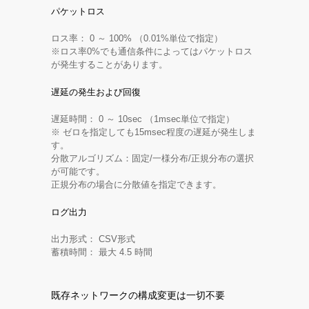
パケットロス
ロス率： 0 ～ 100% （0.01%単位で指定）
※ロス率0%でも通信条件によってはパケットロス
が発生することがあります。
遅延の発生および回復
遅延時間： 0 ～ 10sec （1msec単位で指定）
※ ゼロを指定しても15msec程度の遅延が発生しま
す。
分散アルゴリズム：固定/一様分布/正規分布の選択
が可能です。
正規分布の場合に分散値を指定できます。
ログ出力
出力形式： CSV形式
蓄積時間： 最大 4.5 時間
既存ネットワークの構成変更は一切不要