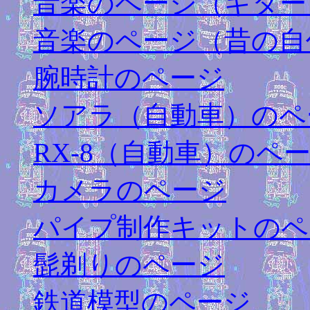
音楽のページ（ギター
音楽のページ（昔の自
腕時計のページ
ソアラ（自動車）のペ
RX-8
（自動車）のペ
カメラのページ
パイプ制作キットのペ
髭剃りのページ
鉄道模型のページ